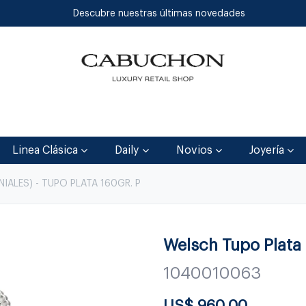
Descubre nuestras últimas novedades
Inicio
Tienda
Blog
Contáctenos
Linea Clásica
Daily
Novios
Joyería
ALES) - TUPO PLATA 160GR. P
Welsch Tupo Plata 
1040010063
US$
960.00