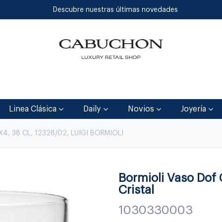
Descubre nuestras últimas novedades
Inicio
Tienda
Blog
Contáctenos
Linea Clásica
Daily
Novios
Joyería
4, 38 CL, 12328/02, LUIGI BORMIOLI
Bormioli Vaso Dof
Cristal
1030330003