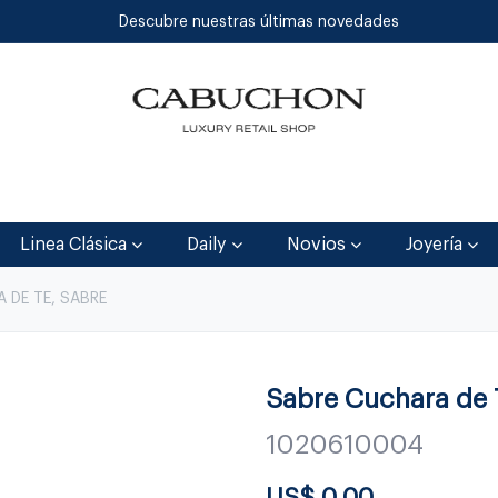
Descubre nuestras últimas novedades
Inicio
Tienda
Blog
Contáctenos
Linea Clásica
Daily
Novios
Joyería
DE TE, SABRE
Sabre Cuchara de
1020610004
US$
0.00