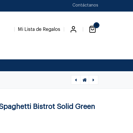
Contáctanos
0
Mi Lista de Regalos
[1020590121] BISTROT SOLID NAVY BLUE CUCHARA DE SPAGHETTI, SABRE
[1350020011] ACACIA TABLA C/ASA ,PLANAC, LAGUIOLE
paghetti Bistrot Solid Green