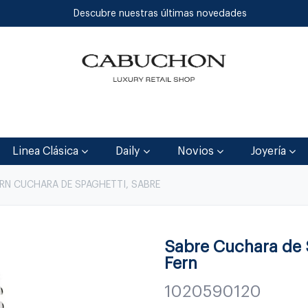
Descubre nuestras últimas novedades
Inicio
Tienda
Blog
Contáctenos
Linea Clásica
Daily
Novios
Joyería
ERN CUCHARA DE SPAGHETTI, SABRE
Sabre Cuchara de S
Fern
1020590120