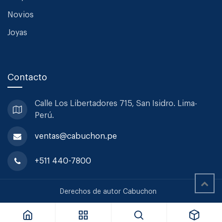
Novios
Joyas
Contacto
Calle Los Libertadores 715, San
Isidro. Lima-
Perú.
ventas@cabuchon.pe
+511 440-7800
Sabre Cuchillo Untar Bistrot Dune Ivory Vintage
Derechos de autor Cabuchon