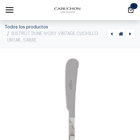
Ir al contenido
0
Todos los productos
BISTROT DUNE IVORY VINTAGE CUCHILLO
UNTAR, SABRE
[1020590109] BISTROT SOLID NAVY BLUE CORTADOR DE TARTA, SABRE , 2346-011-0172
[1040140080] MARCOS - MARCO LISO DELGADO 20*25