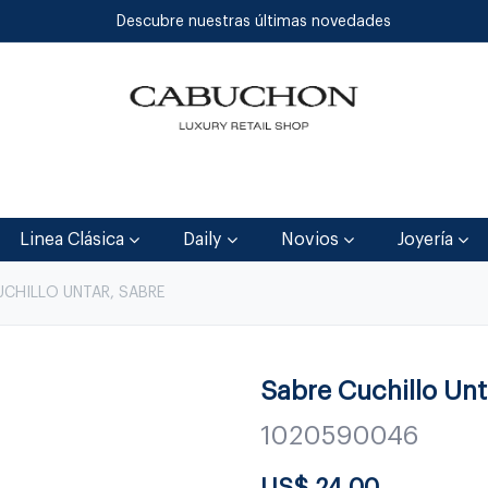
Descubre nuestras últimas novedades
Inicio
Tienda
Blog
Contáctenos
Linea Clásica
Daily
Novios
Joyería
UCHILLO UNTAR, SABRE
Sabre Cuchillo Unt
1020590046
US$
24.00