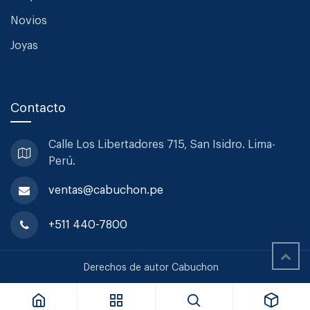
Novios
Joyas
Contacto
Calle Los Libertadores 715, San
Isidro. Lima-
Perú.
ventas@cabuchon.pe
+511 440-7800
Sabre Cuchillo Queso Bistrot Solid Navy Blue
Derechos de autor Cabuchon