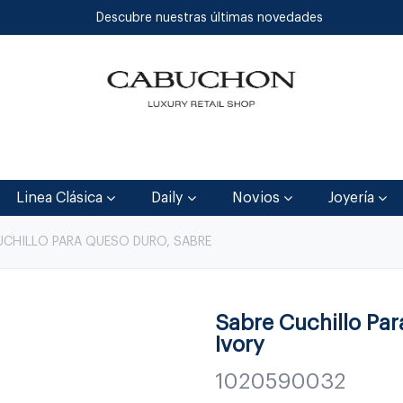
Descubre nuestras últimas novedades
Inicio
Tienda
Blog
Contáctenos
Linea Clásica
Daily
Novios
Joyería
UCHILLO PARA QUESO DURO, SABRE
Sabre Cuchillo Par
Ivory
1020590032