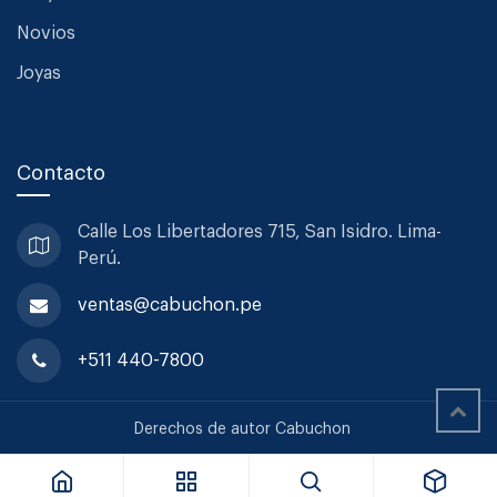
Novios
Joyas
Contacto
Calle Los Libertadores 715, San
Isidro. Lima-
Perú.
ventas@cabuchon.pe
+511 440-7800
Sabre Set De Cubiertos Bistrot Solid Green Fern 24pzs
Derechos de autor Cabuchon