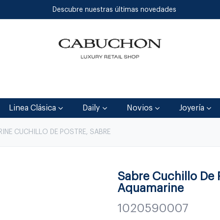
Descubre nuestras últimas novedades
Inicio
Tienda
Blog
Contáctenos
Linea Clásica
Daily
Novios
Joyería
INE CUCHILLO DE POSTRE, SABRE
Sabre Cuchillo De P
Aquamarine
1020590007