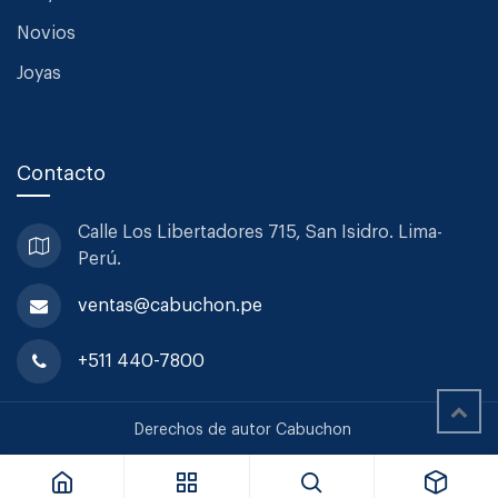
Novios
Joyas
Contacto
Calle Los Libertadores 715, San
Isidro. Lima-
Perú.
ventas@cabuchon.pe
+511 440-7800
Sabre Cuchara De Sopa Bistrot Solid Aquamarine
Derechos de autor Cabuchon