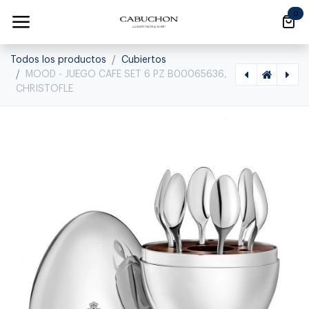
Ir al contenido
0
Todos los productos
Cubiertos
MOOD - JUEGO CAFE SET 6 PZ B00065636,
CHRISTOFLE
[1020400002] MOOD - CUCHARA MESA 00065302, CHRISTOFLE, B00065302
[1020400007] MOOD - JUEGO CAFE SET 6 PZ ROSE, 00365636, CHRISTOFLE, 00365636