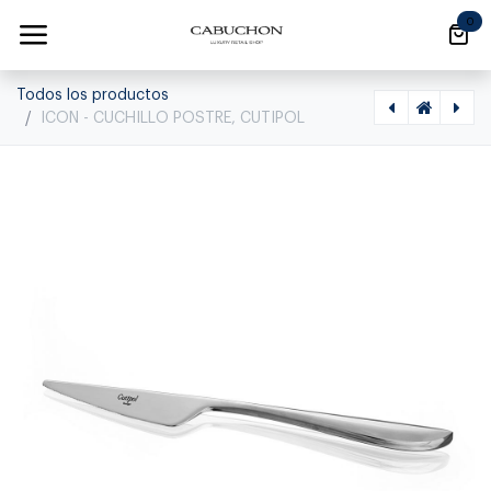
Ir al contenido
0
Todos los productos
ICON - CUCHILLO POSTRE, CUTIPOL
[1020280023] ICON - TENEDOR POSTRE, CUTIPOL
[1020280021] ICON - TENEDOR MESA, CUTIPOL