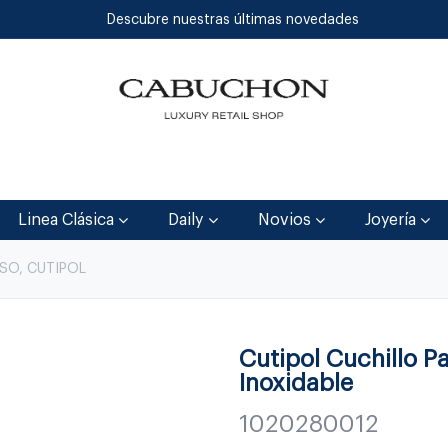
Descubre nuestras últimas novedades
Inicio
Tienda
Blog
Contáctenos
Linea Clásica
Daily
Novios
Joyería
ESO, CUTIPOL
Cutipol Cuchillo P
Inoxidable
1020280012