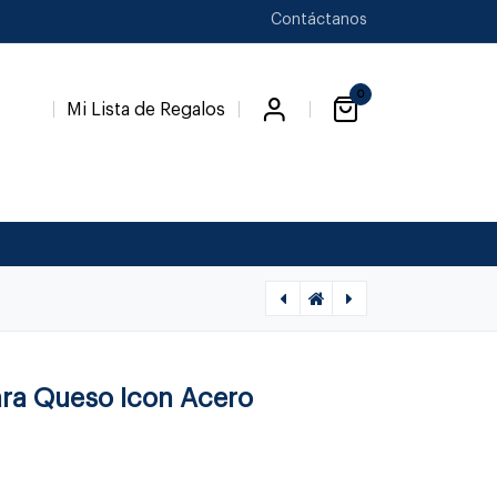
Contáctanos
0
Mi Lista de Regalos
[1020280010] ICON - CUCHARON SOPA, CUTIPOL
[1020280001] ICON - CUCHARA AZUCAR, CUTIPOL
ara Queso Icon Acero