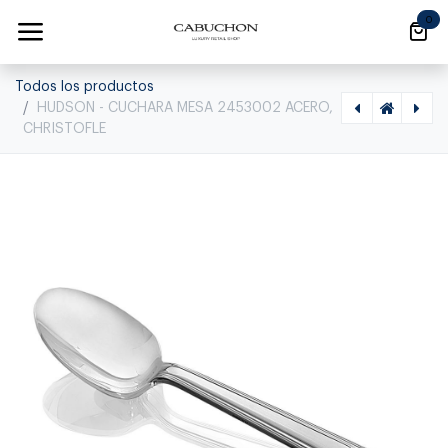
Ir al contenido
0
Todos los productos
HUDSON - CUCHARA MESA 2453002 ACERO,
CHRISTOFLE
[1020270008] HUDSON - TENEDOR MESA 2453003 ACERO, CHRISTOFLE, 2453003
[1020440012] ORIGINE - TENEDOR POSTRE 2454015 ACERO, CHRISTOFLE, 2454015