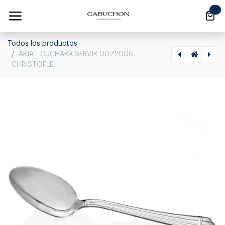
Ir al contenido
0
Todos los productos
ARIA - CUCHARA SERVIR 0022006,
CHRISTOFLE
[1020070012] ARIA - CUCHILLO POSTRE 0022010, CHRISTOFLE
[1020070014] ARIA - TENEDOR SERVIR 0022007, CHRISTOFLE