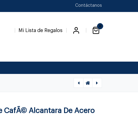
Contáctanos
0
Mi Lista de Regalos
[1020040025] ALCANTARA - TENEDOR PESCADO, CUTIPOL
[1020040006] ALCANTARA - CUCHARA SERVIR, CUTIPOL
e CafÃ© Alcantara De Acero