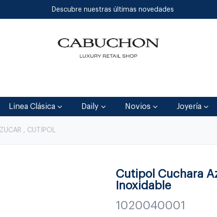
Descubre nuestras últimas novedades
Inicio
Tienda
Blog
Contáctenos
Linea Clásica
Daily
Novios
Joyería
ZUCAR , CUTIPOL
Cutipol Cuchara A
Inoxidable
1020040001