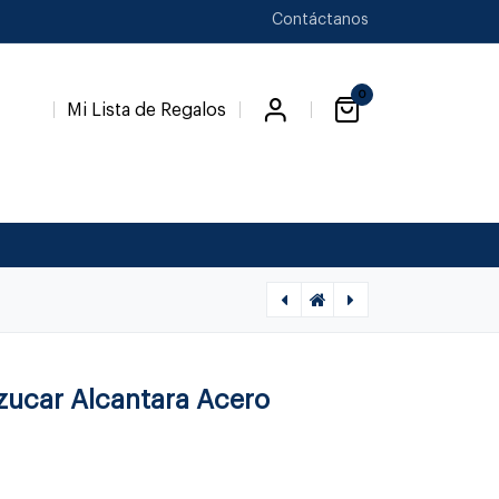
Contáctanos
0
Mi Lista de Regalos
[1020040014] ALCANTARA - CUCHILLO QUESO, CUTIPOL
[1020370016] MEZZO NEGRO - TENEDOR MESA, CUTIPOL
zucar Alcantara Acero