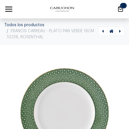
Ir al contenido
0
Todos los productos
FRANCIS CARREAU - PLATO PAN VERDE 18CM
10218, ROSENTHAL
[1180060009] FAST FLORERO 27CM 26027, ROSENTHAL, 14271-800001-26027
[1010950024] FRANCIS CARREAU - PLATO POSTRE VERDE 22CM 10222, ROSENTHAL, 10460-404313-10222