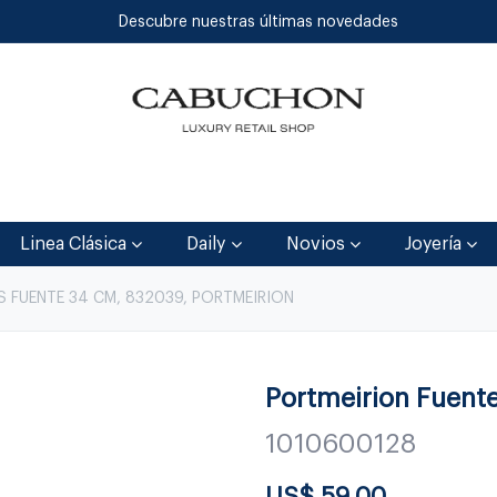
Descubre nuestras últimas novedades
Inicio
Tienda
Blog
Contáctenos
Linea Clásica
Daily
Novios
Joyería
S FUENTE 34 CM, 832039, PORTMEIRION
Portmeirion Fuent
1010600128
US$
59.00