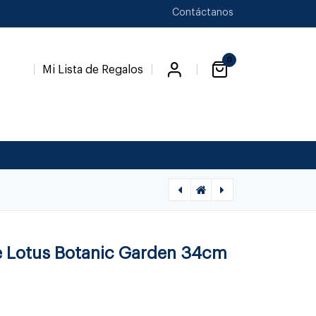
Contáctanos
0
Mi Lista de Regalos
[1220060007] PORTABLES - CONDIMENTO TRIPLE, MT1618, NAMBE, 0
[1010600129] BOTANIC GARDEN - LOTUS PLATO MESA 28 CM, 832053, PORTMEIRION, 832053
e Lotus Botanic Garden 34cm