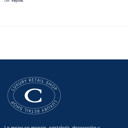
de
Vajilla
.