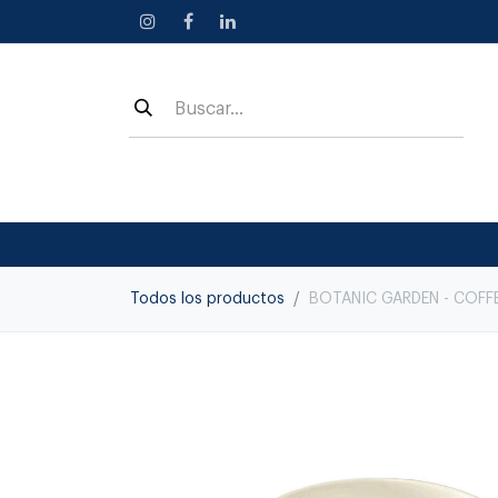
Ir al contenido
Todos los productos
BOTANIC GARDEN - COFF