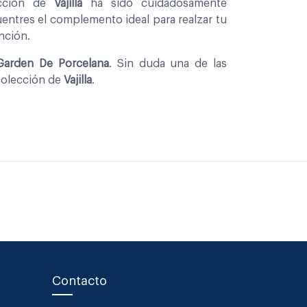
eccion de
Vajilla
ha sido cuidadosamente
entres el complemento ideal para realzar tu
nción.
Garden De Porcelana
. Sin duda una de las
colección de
Vajilla
.
Contacto