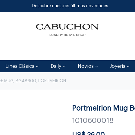
Descubre nuestras últimas novedades
Inicio
Tienda
Blog
Contáctenos
Linea Clásica
Daily
Novios
Joyería
EE MUG, BG48600, PORTMEIRION
Portmeirion Mug B
1010600018
US$
36.00