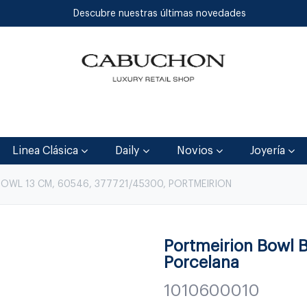
Descubre nuestras últimas novedades
Inicio
Tienda
Blog
Contáctenos
Linea Clásica
Daily
Novios
Joyería
BOWL 13 CM, 60546, 377721/45300, PORTMEIRION
Portmeirion Bowl 
Porcelana
1010600010