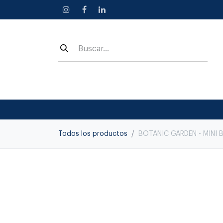
Ir al contenido
Todos los productos
BOTANIC GARDEN - MINI 