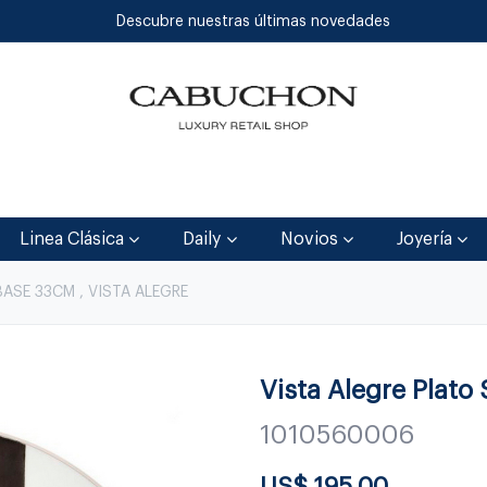
Descubre nuestras últimas novedades
Inicio
Tienda
Blog
Contáctenos
Linea Clásica
Daily
Novios
Joyería
ASE 33CM , VISTA ALEGRE
Vista Alegre Plat
1010560006
US$
195.00