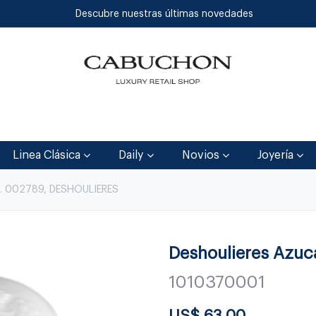
Descubre nuestras últimas novedades
Inicio
Tienda
Blog
Contáctenos
Linea Clásica
Daily
Novios
Joyería
. 002789, DESHOULIERES
Deshoulieres Azuca
1010370001
US$
63.00