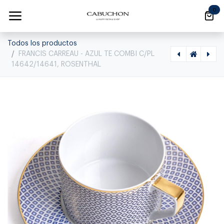
Ir al contenido
0
Todos los productos
FRANCIS CARREAU - AZUL TE COMBI C/PL
14642/14641, ROSENTHAL
[1010020003] FRANCIS CARREAU - AZUL AZUCARERA 14330, ROSENTHAL, 10460-404307-14330
[1010020001] FRANCIS CARREAU - AZUL CAFÉ C/PL 14722, ROSENTHAL, NONE