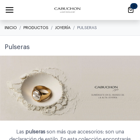
Ir al contenido
0
INICIO
PRODUCTOS
JOYERÍA
PULSERAS
Pulseras
Las
pulseras
son más que accesorios: son una
declaración de estilo. En esta colección encontrarás