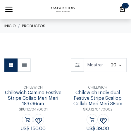
Ir al contenido
0
INICIO
PRODUCTOS
Linea Clásica
Mostrar
20
CHILEWICH
CHILEWICH
Chilewich Camino Festive
Chilewich Individual
Stripe Collab Meri Meri
Festive Stripe Scallop
183x36cm
Collab Meri Meri 38cm
SKU:
1270470001
SKU:
1270470002
US$
150.00
US$
39.00