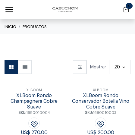
Ir al contenido
0
INICIO
PRODUCTOS
Linea Clásica
Mostrar
20
XLBOOM
XLBOOM
XLBoom Rondo
XLBoom Rondo
Champagnera Cobre
Conservador Botella Vino
Suave
Cobre Suave
SKU:
1680010004
SKU:
1680010003
US$
270.00
US$
200.00