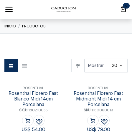
Ir al contenido
0
INICIO
PRODUCTOS
Linea Clásica
Mostrar
20
ROSENTHAL
ROSENTHAL
Rosenthal Florero Fast
Rosenthal Florero Fast
Blanco Midi 14cm
Midnight Midi 14 cm
Porcelana
Porcelana
SKU:
1180210055
SKU:
1180060013
US$
54.00
US$
79.00