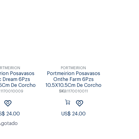
Individuales &
s & Tablas
Accesorios de Mesa
Coctel
Posavasos
RTMEIRION
PORTMEIRION
rion Posavasos
Portmeirion Posavasos
ic Dream 6Pzs
Onthe Farm 6Pzs
.5Cm De Corcho
10.5X10.5Cm De Corcho
:
1170010009
SKU:
1170010011
S$
24.00
US$
24.00
Agotado