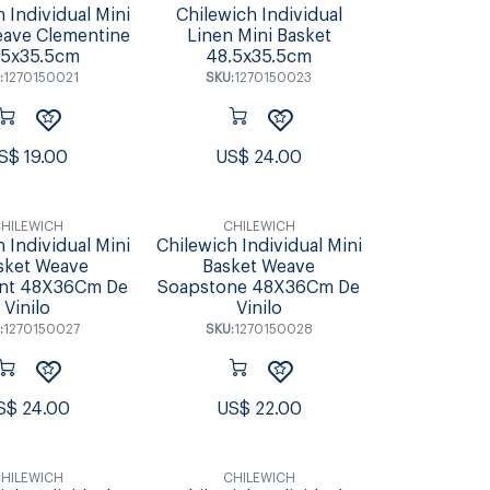
 Individual Mini
Chilewich Individual
ave Clementine
Linen Mini Basket
.5x35.5cm
48.5x35.5cm
:
1270150021
SKU:
1270150023
S$
19.00
US$
24.00
HILEWICH
CHILEWICH
 Individual Mini
Chilewich Individual Mini
sket Weave
Basket Weave
nt 48X36Cm De
Soapstone 48X36Cm De
Vinilo
Vinilo
:
1270150027
SKU:
1270150028
S$
24.00
US$
22.00
HILEWICH
CHILEWICH