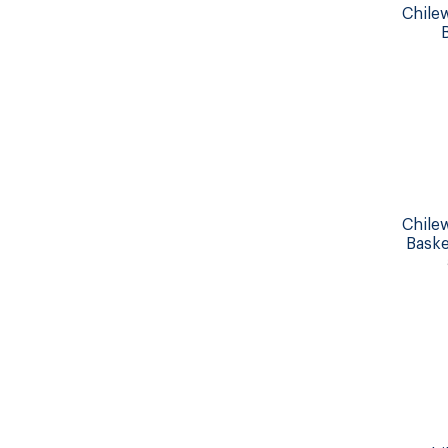
Chilew
Chilew
Baske