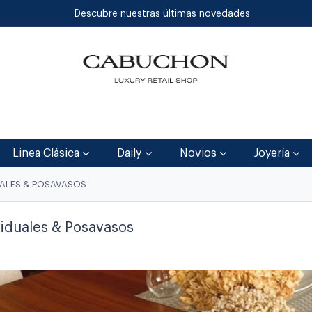
Descubre nuestras últimas novedades
Inicio
Tienda
Blog
Contáctenos
Linea Clásica
Daily
Novios
Joyería
UALES & POSAVASOS
viduales & Posavasos