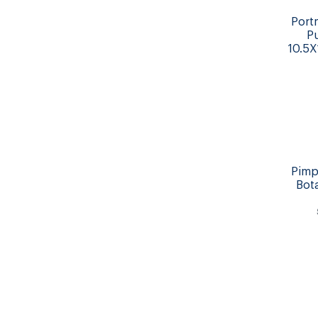
Port
P
10.5
Pimp
Bot