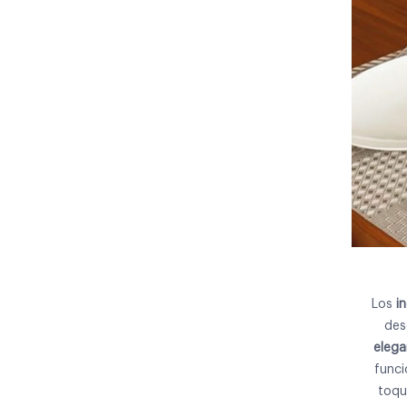
Los
i
de
elega
funci
toqu