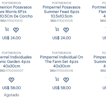
PORTMEIRION
PORTMEIRION
PO
meirion Posavasos
Pimpernel Posavasos
Portmei
ure Morris 6Pzs
Summer Feast 6pzs
Fla
X10.5Cm De Corcho
10.5x10.5cm
4
SKU:
1170010012
SKU:
1170010015
SKU
US$
24.00
US$
24.00
U
PORTMEIRION
PORTMEIRION
PO
ernel Individuales
Pimpernel Individual On
Pimper
anic Garden 4pzs
The Farm Set 4pzs
Summe
40x30cm
40x30cm
4
SKU:
1170030007
SKU:
1170030016
SKU
US$
58.00
US$
58.00
U
Agotado