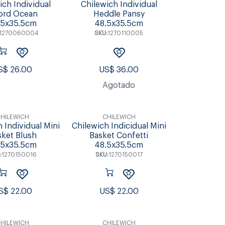
ich Individual
Chilewich Individual
ord Ocean
Heddle Pansy
.5x35.5cm
48.5x35.5cm
1270060004
SKU:
1270110005
S$
26.00
US$
36.00
Agotado
HILEWICH
CHILEWICH
 Individual Mini
Chilewich Indicidual Mini
sket Blush
Basket Confetti
.5x35.5cm
48.5x35.5cm
:
1270150016
SKU:
1270150017
S$
22.00
US$
22.00
HILEWICH
CHILEWICH