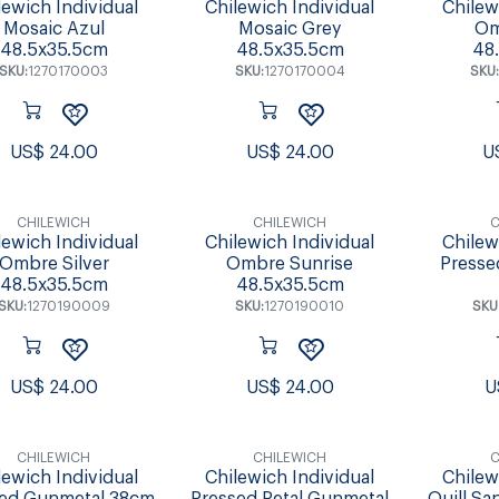
lewich Individual
Chilewich Individual
Chilew
Mosaic Azul
Mosaic Grey
Om
48.5x35.5cm
48.5x35.5cm
48
SKU:
1270170003
SKU:
1270170004
SKU
US$
24.00
US$
24.00
U
CHILEWICH
CHILEWICH
C
lewich Individual
Chilewich Individual
Chilew
Ombre Silver
Ombre Sunrise
Press
48.5x35.5cm
48.5x35.5cm
SKU:
1270190009
SKU:
1270190010
SKU
US$
24.00
US$
24.00
U
CHILEWICH
CHILEWICH
C
lewich Individual
Chilewich Individual
Chilew
sed Gunmetal 38cm
Pressed Petal Gunmetal
Quill S