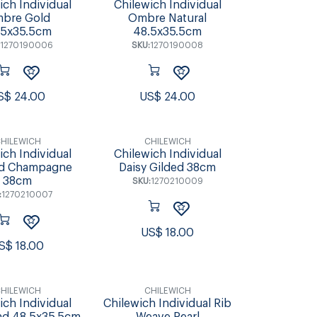
ich Individual
Chilewich Individual
bre Gold
Ombre Natural
.5x35.5cm
48.5x35.5cm
:
1270190006
SKU:
1270190008
S$
24.00
US$
24.00
HILEWICH
CHILEWICH
ich Individual
Chilewich Individual
ed Champagne
Daisy Gilded 38cm
38cm
SKU:
1270210009
:
1270210007
US$
18.00
S$
18.00
HILEWICH
CHILEWICH
ich Individual
Chilewich Individual Rib
and 48.5x35.5cm
Weave Pearl