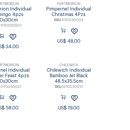
RTMEIRION
PORTMEIRION
rion Individual
Pimpernel Individual
mingo 4pzs
Christmas 4Pzs
0x30cm
SKU:
1170030002
:
1170030001
US$
48.00
S$
34.00
RTMEIRION
CHILEWICH
nel Individual
Chilewich Individual
r Feast 4pzs
Bamboo Jet Black
0x30cm
48.5x35.5cm
:
1170030021
SKU:
1270010013
S$
58.00
US$
19.00