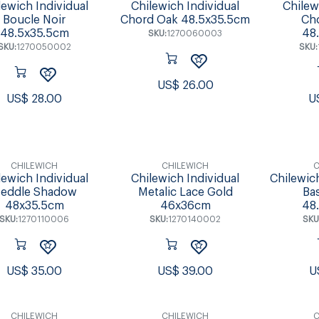
lewich Individual
Chilewich Individual
Chilew
Boucle Noir
Chord Oak 48.5x35.5cm
Ch
48.5x35.5cm
48
SKU:
1270060003
SKU:
1270050002
SKU:
US$
26.00
US$
28.00
U
CHILEWICH
CHILEWICH
C
lewich Individual
Chilewich Individual
Chilewich
eddle Shadow
Metalic Lace Gold
Ba
48x35.5cm
46x36cm
48
SKU:
1270110006
SKU:
1270140002
SKU
US$
35.00
US$
39.00
U
CHILEWICH
CHILEWICH
C