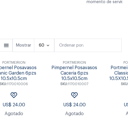
momento de servir.
Cubiertos
Copas & Vasos
Fuente
Mostrar
60
Ordenar por:
Destacado
PORTMEIRION
PORTMEIRION
PO
pernel Posavasos
Pimpernel Posavasos
Portmei
anic Garden 6pzs
Caceria 6pzs
Class
10.5x10.5cm
10.5x10.5cm
10.5X10
SKU:
1170010006
SKU:
1170010007
SKU
US$
24.00
US$
24.00
U
Agotado
Agotado