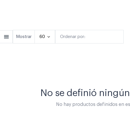
Anillos
Pulseras
Collar
Mostrar
60
Ordenar por:
Destacado
No se definió ningú
No hay productos definidos en est