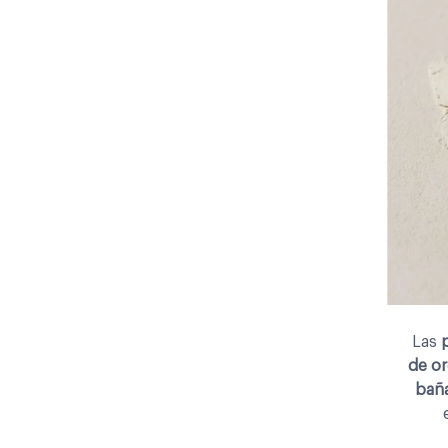
Las
de or
baña