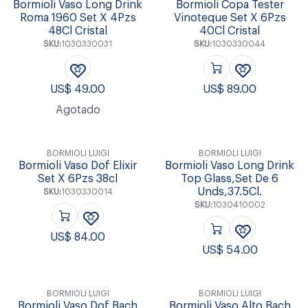
Bormioli Vaso Long Drink
Bormioli Copa Tester
Roma 1960 Set X 4Pzs
Vinoteque Set X 6Pzs
48Cl Cristal
40Cl Cristal
SKU:
1030330031
SKU:
1030330044
US$
49.00
US$
89.00
Agotado
BORMIOLI LUIGI
BORMIOLI LUIGI
Bormioli Vaso Dof Elixir
Bormioli Vaso Long Drink
Set X 6Pzs 38cl
Top Glass,Set De 6
Unds,37.5Cl.
SKU:
1030330014
SKU:
1030410002
US$
84.00
US$
54.00
BORMIOLI LUIGI
BORMIOLI LUIGI
Bormioli Vaso Dof Bach
Bormioli Vaso Alto Bach