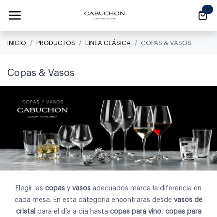
Ir al contenido
0
INICIO
PRODUCTOS
LINEA CLÁSICA
COPAS & VASOS
Copas & Vasos
Elegir las
copas
y
vasos
adecuados marca la diferencia en
cada mesa. En esta categoría encontrarás desde
vasos de
cristal
para el día a día hasta
copas para vino
,
copas para