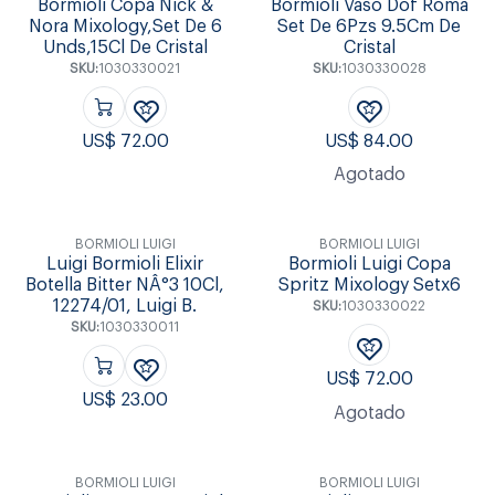
Bormioli Copa Nick &
Bormioli Vaso Dof Roma
Nora Mixology,Set De 6
Set De 6Pzs 9.5Cm De
Unds,15Cl De Cristal
Cristal
SKU:
1030330021
SKU:
1030330028
US$
72.00
US$
84.00
Agotado
BORMIOLI LUIGI
BORMIOLI LUIGI
Luigi Bormioli Elixir
Bormioli Luigi Copa
Botella Bitter NÂ°3 10Cl,
Spritz Mixology Setx6
12274/01, Luigi B.
SKU:
1030330022
SKU:
1030330011
US$
72.00
US$
23.00
Agotado
BORMIOLI LUIGI
BORMIOLI LUIGI