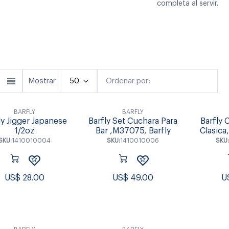
completa al servir.
Cubiertos
Copas & Vasos
Fuente
Mostrar
50
Ordenar por:
Destacado
BARFLY
BARFLY
ly Jigger Japanese
Barfly Set Cuchara Para
Barfly 
1/2oz
Bar ,M37075, Barfly
Clasica
SKU:
1410010004
SKU:
1410010006
SKU
US$
28.00
US$
49.00
U