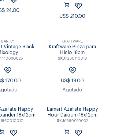
S$
24.00
US$
210.00
BARFLY
KRAFTWARE
et Vintage Black
Kraftware Pinza para
ixology
Hielo 18cm
:
1410030025
SKU:
1260110013
S$
170.00
US$
18.00
Agotado
Agotado
Azafate Happy
Lamart Azafate Happy
xander 18x12cm
Hour Daiquiri 18x12cm
:
1860010017
SKU:
1860010032