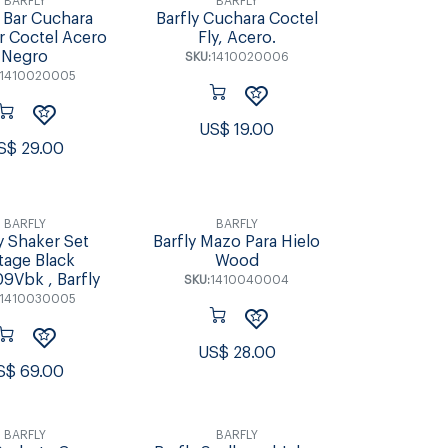
BARFLY
BARFLY
y Bar Cuchara
Barfly Cuchara Coctel
 Coctel Acero
Fly, Acero.
Negro
SKU:
1410020006
1410020005
US$
19.00
S$
29.00
BARFLY
BARFLY
y Shaker Set
Barfly Mazo Para Hielo
tage Black
Wood
Vbk , Barfly
SKU:
1410040004
1410030005
US$
28.00
S$
69.00
BARFLY
BARFLY