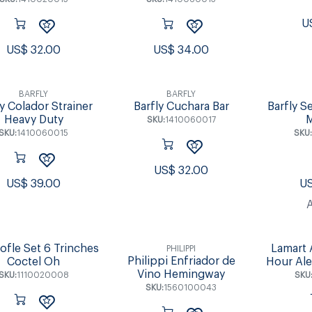
U
US$
32.00
US$
34.00
BARFLY
BARFLY
ly Colador Strainer
Barfly Cuchara Bar
Barfly S
Heavy Duty
M
SKU:
1410060017
SKU:
1410060015
SKU
US$
32.00
US$
39.00
U
ofle Set 6 Trinches
Lamart 
PHILIPPI
Philippi Enfriador de
Coctel Oh
Hour Ale
Vino Hemingway
SKU:
1110020008
SKU
SKU:
1560100043