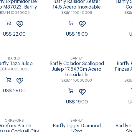
fly Exprimidor De
Barfly Rallador Zester
Barfly
o M37023, Barfly
14.5 Acero Inoxidable
Co
SKU:
1410040006
SKU:
1410040009
SKU:
US$
22.00
US$
18.00
BARFLY
BARFLY
arfly Taza Julep
Barfly Colador Scalloped
Barfly 
Julep 17.5X7Cm Acero
Pinzas 
SKU:
1410050003
Inoxidable
SKU:
1410060003
SKU:
US$
29.00
US$
19.00
U
ORREFORS
BARFLY
rrefors Par de
Barfly Jigger Diamond
Barfly 
aras Cocktail City
1/2oz
Sh