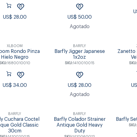
U
US$
28.00
US$
50.00
Agotado
XLBOOM
BARFLY
oom Rondo Pinza
Barfly Jigger Japanese
Zanetto 
Hielo Negro
1x2oz
Ve
SKU:
1680010010
SKU:
1410010015
SKU
US$
34.00
US$
28.00
U
Agotado
BARFLY
BARFLY
ly Cuchara Coctel
Barfly Colador Strainer
Barfly Set
ique Gold Classic
Antique Gold Heavy
SKU:
30cm
Duty
SKU:
1410020015
SKU:
1410060013