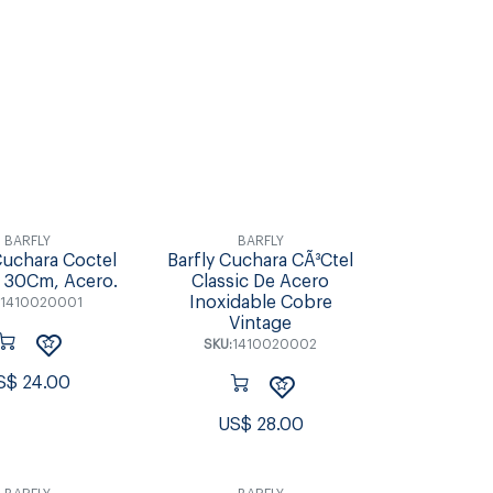
Individuales &
s & Tablas
Accesorios de Mesa
Coctel
Posavasos
BARFLY
BARFLY
Cuchara Coctel
Barfly Cuchara CÃ³Ctel
, 30Cm, Acero.
Classic De Acero
Inoxidable Cobre
:
1410020001
Vintage
SKU:
1410020002
S$
24.00
US$
28.00