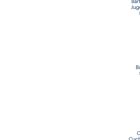
Bar
Jug
B
O
Cuch