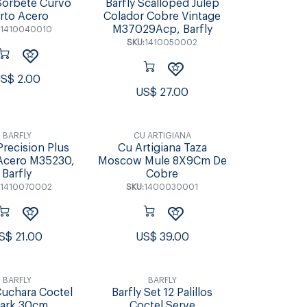
 Sorbete Curvo
Barfly Scalloped Julep
rto Acero
Colador Cobre Vintage
M37029Acp, Barfly
1410040010
SKU:
1410050002
US$
2.00
US$
27.00
BARFLY
CU ARTIGIANA
Precision Plus
Cu Artigiana Taza
Acero M35230,
Moscow Mule 8X9Cm De
Barfly
Cobre
1410070002
SKU:
1400030001
S$
21.00
US$
39.00
BARFLY
BARFLY
Cuchara Coctel
Barfly Set 12 Palillos
ark 30cm
Coctel Serve