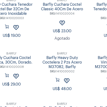
BARFLY
BARFLY
ly Cuchara Tenedor
Barfly Cuchara Coctel
Barfl
tel Bar 32Cm De
Classic 40Cm De Acero
Tenedor
cero Inoxidable
SKU:
1410020004
SKU:
1410020003
SKU:
US$
23.00
US$
19.00
U
Agotado
BARFLY
BARFLY
ly Cuchara Coctel
Barfly Heavy Duty
Barfl
ica, 30Cm, Dorado.
Coctelera 2 Pzs Acero
Vin
M37082, Barfly
M37009
SKU:
1410020008
SKU:
1410030002
SKU:
US$
29.00
US$
48.00
U
BARFLY
BARFLY