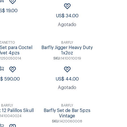
S$
19.00
US$
34.00
Agotado
ZANETTO
BARFLY
Set para Coctel
Barfly Jigger Heavy Duty
lvet 4pzs
1x2oz
:
1250050014
SKU:
1410010019
S$
590.00
US$
44.00
Agotado
BARFLY
BARFLY
 12 Palillos Skull
Barfly Set de Bar 5pzs
Vintage
1410040024
SKU:
1420060008