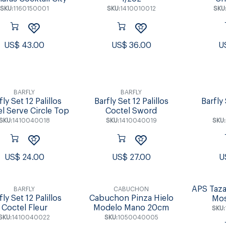
SKU:
1160150001
SKU:
1410010012
SKU
US$
43.00
US$
36.00
U
BARFLY
BARFLY
fly Set 12 Palillos
Barfly Set 12 Palillos
Barfly 
l Serve Circle Top
Coctel Sword
SKU:
1410040018
SKU:
1410040019
SKU:
US$
24.00
US$
27.00
U
APS Taza
BARFLY
CABUCHON
fly Set 12 Palillos
Cabuchon Pinza Hielo
Mo
Coctel Fleur
Modelo Mano 20cm
SKU:
SKU:
1410040022
SKU:
1050040005