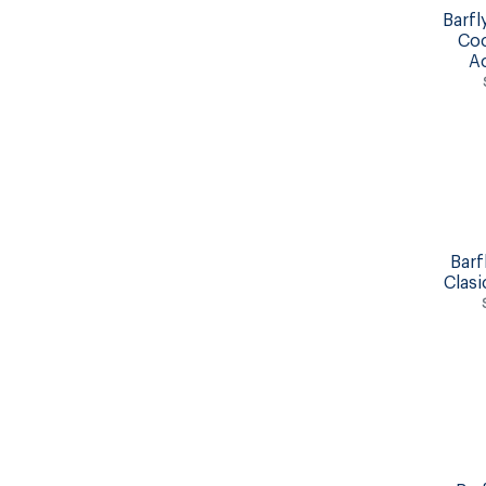
Barf
Coc
A
Barf
Clas