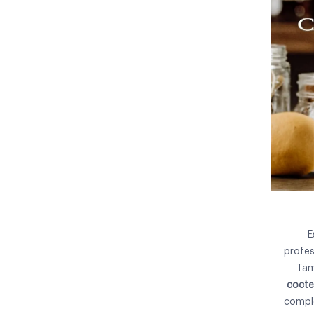
E
profes
Tam
cocte
comple