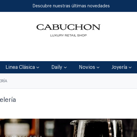
Descubre nuestras últimas novedades
Inicio
Tienda
Blog
Contáctenos
Linea Clásica
Daily
Novios
Joyería
ERÍA
elería