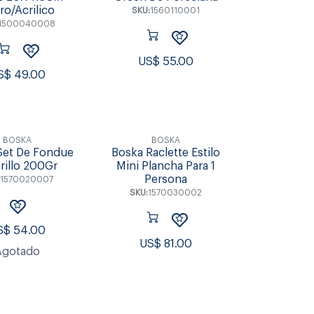
ro/Acrilico
SKU:
1560110001
1500040008
US$
55.00
S$
49.00
BOSKA
BOSKA
Set De Fondue
Boska Raclette Estilo
rillo 200Gr
Mini Plancha Para 1
Persona
1570020007
SKU:
1570030002
S$
54.00
US$
81.00
Agotado