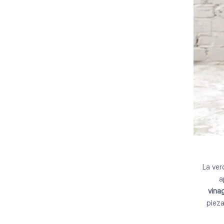
La ver
a
vina
pieza