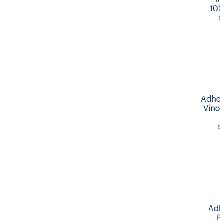
10
Adho
Vin
Ad