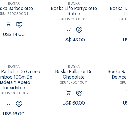
BOSKA
BOSKA
ska Barbeclette
Boska Life Partyclette
Boska T
Roble
D
SKU:
1570030004
SKU:
1570030005
SKU:
US$
14.00
US$
43.00
U
BOSKA
BOSKA
 Rallador De Queso
Boska Rallador De
Boska Ra
amboo 19Cm De
Chocolate
De Ace
adera Y Acero
SKU:
1570040011
SKU
Inoxidable
SKU:
1570040007
US$
60.00
U
US$
16.00