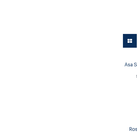
Vajilla
Asa S
Ros