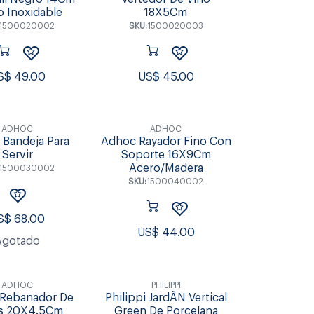
o Inoxidable
18X5Cm
1500020002
SKU:
1500020003
S$
49.00
US$
45.00
ADHOC
ADHOC
Bandeja Para
Adhoc Rayador Fino Con
Servir
Soporte 16X9Cm
Acero/Madera
1500030002
SKU:
1500040002
S$
68.00
US$
44.00
Agotado
ADHOC
PHILIPPI
Rebanador De
Philippi JardÃ­N Vertical
es 20X4.5Cm
Green De Porcelana