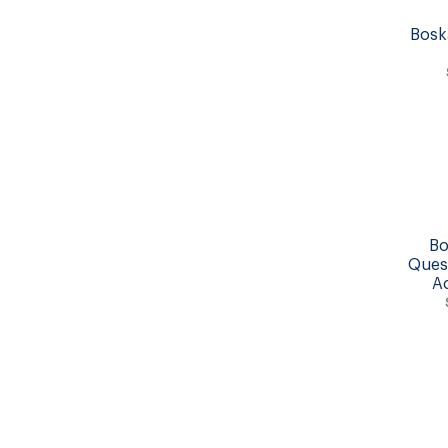
Bosk
Bo
Ques
A