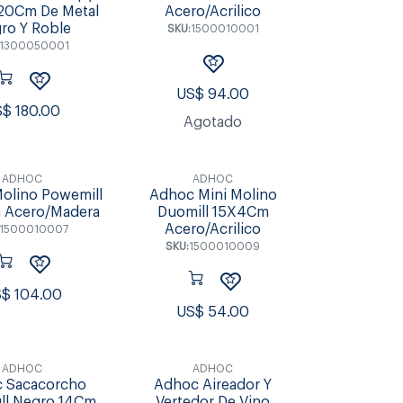
20Cm De Metal
Acero/Acrilico
ro Y Roble
SKU:
1500010001
1300050001
US$
94.00
S$
180.00
Agotado
ADHOC
ADHOC
olino Powemill
Adhoc Mini Molino
 Acero/Madera
Duomill 15X4Cm
Acero/Acrilico
1500010007
SKU:
1500010009
S$
104.00
US$
54.00
ADHOC
ADHOC
 Sacacorcho
Adhoc Aireador Y
ll Negro 14Cm
Vertedor De Vino