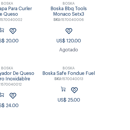
BOSKA
BOSKA
apa Para Curler
Boska Bbq Tools
e Queso
Monaco Setx3
1570040002
SKU:
1570040006
S$
20.00
US$
120.00
Agotado
BOSKA
BOSKA
yador De Queso
Boska Safe Fondue Fuel
ro Inoxidablre
SKU:
1570040013
:
1570040012
US$
25.00
S$
24.00