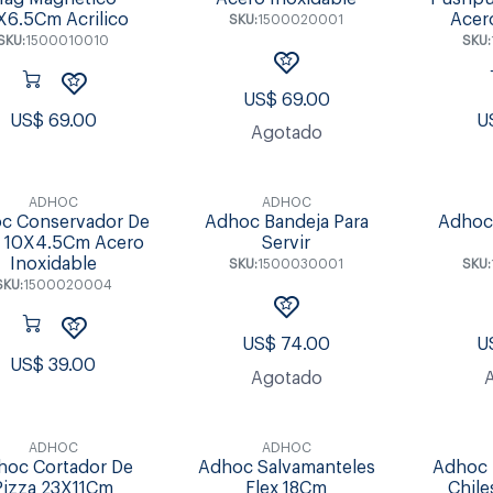
X6.5Cm Acrilico
Acer
SKU:
1500020001
SKU:
1500010010
SKU:
US$
69.00
US$
69.00
U
Agotado
ADHOC
ADHOC
c Conservador De
Adhoc Bandeja Para
Adhoc 
o 10X4.5Cm Acero
Servir
Inoxidable
SKU:
1500030001
SKU:
SKU:
1500020004
US$
74.00
U
US$
39.00
Agotado
ADHOC
ADHOC
hoc Cortador De
Adhoc Salvamanteles
Adhoc 
Pizza 23X11Cm
Flex 18Cm
Chil