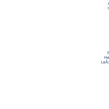
He
LeÃ