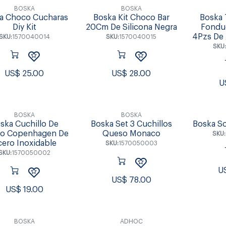
BOSKA
BOSKA
a Choco Cucharas
Boska Kit Choco Bar
Boska 
Diy Kit
20Cm De Silicona Negra
Fondue
4Pzs De 
SKU:
1570040014
SKU:
1570040015
SKU
US$
25.00
US$
28.00
U
BOSKA
BOSKA
ska Cuchillo De
Boska Set 3 Cuchillos
Boska So
o Copenhagen De
Queso Monaco
SKU:
cero Inoxidable
SKU:
1570050003
SKU:
1570050002
U
US$
78.00
US$
19.00
BOSKA
ADHOC