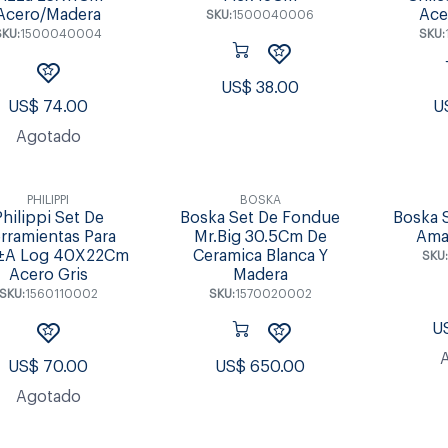
Acero/Madera
Ace
SKU:
1500040006
SKU:
1500040004
SKU:
US$
38.00
US$
74.00
U
Agotado
PHILIPPI
BOSKA
Philippi Set De
Boska Set De Fondue
Boska 
rramientas Para
Mr.Big 30.5Cm De
Ama
±A Log 40X22Cm
Ceramica Blanca Y
SKU:
Acero Gris
Madera
SKU:
1560110002
SKU:
1570020002
U
US$
70.00
US$
650.00
Agotado