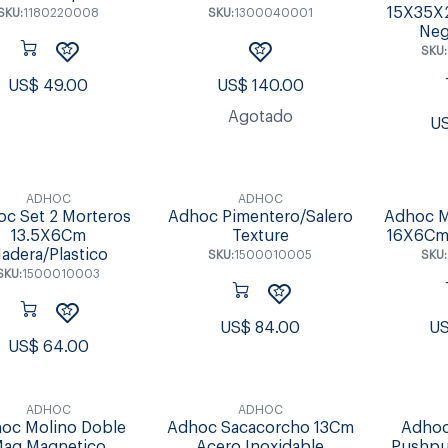
15X35X
SKU:
1180220008
SKU:
1300040001
Neg
SKU:
US$
49.00
US$
140.00
Agotado
U
ADHOC
ADHOC
c Set 2 Morteros
Adhoc Pimentero/Salero
Adhoc M
13.5X6Cm
Texture
16X6Cm
adera/Plastico
SKU:
1500010005
SKU:
SKU:
1500010003
US$
84.00
U
US$
64.00
ADHOC
ADHOC
oc Molino Doble
Adhoc Sacacorcho 13Cm
Adhoc
ag Magnetico
Acero Inoxidable
Pushpu