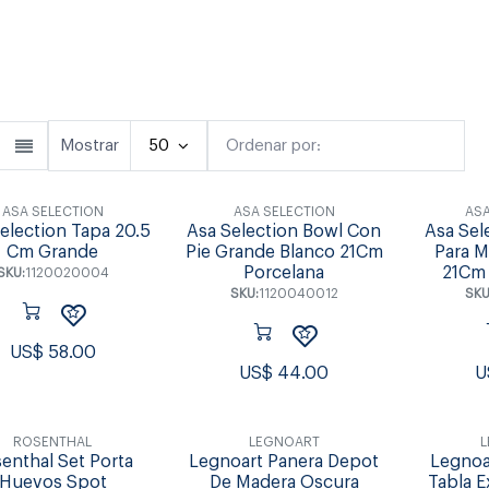
Vasos & Copas
Cocina
Tablas
Mostrar
50
Ordenar por:
Destacado
ASA SELECTION
ASA SELECTION
ASA
election Tapa 20.5
Asa Selection Bowl Con
Asa Sel
Cm Grande
Pie Grande Blanco 21Cm
Para M
Porcelana
21Cm 
SKU:
1120020004
SKU:
1120040012
SKU
US$
58.00
US$
44.00
U
ROSENTHAL
LEGNOART
enthal Set Porta
Legnoart Panera Depot
Legnoa
Huevos Spot
De Madera Oscura
Tabla E