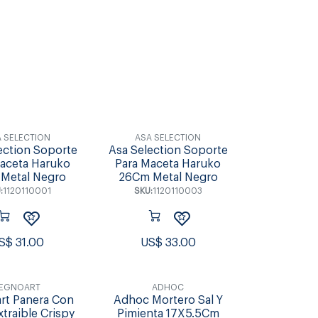
Accesorios
 SELECTION
ASA SELECTION
ection Soporte
Asa Selection Soporte
aceta Haruko
Para Maceta Haruko
Metal Negro
26Cm Metal Negro
:
1120110001
SKU:
1120110003
S$
31.00
US$
33.00
LEGNOART
ADHOC
rt Panera Con
Adhoc Mortero Sal Y
xtraible Crispy
Pimienta 17X5.5Cm