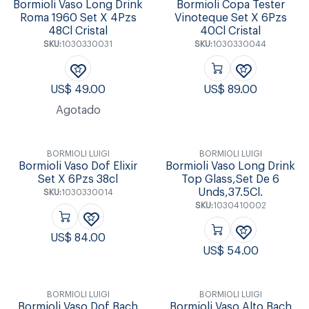
Bormioli Vaso Long Drink
Bormioli Copa Tester
Roma 1960 Set X 4Pzs
Vinoteque Set X 6Pzs
48Cl Cristal
40Cl Cristal
SKU:
1030330031
SKU:
1030330044
US$
49.00
US$
89.00
Agotado
BORMIOLI LUIGI
BORMIOLI LUIGI
Bormioli Vaso Dof Elixir
Bormioli Vaso Long Drink
Set X 6Pzs 38cl
Top Glass,Set De 6
Unds,37.5Cl.
SKU:
1030330014
SKU:
1030410002
US$
84.00
US$
54.00
BORMIOLI LUIGI
BORMIOLI LUIGI
Bormioli Vaso Dof Bach
Bormioli Vaso Alto Bach