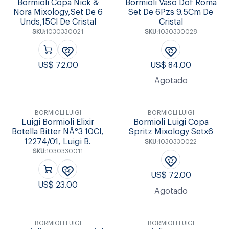
Bormioli Copa Nick &
Bormioli Vaso Dof Roma
Nora Mixology,Set De 6
Set De 6Pzs 9.5Cm De
Unds,15Cl De Cristal
Cristal
SKU:
1030330021
SKU:
1030330028
US$
72.00
US$
84.00
Agotado
BORMIOLI LUIGI
BORMIOLI LUIGI
Luigi Bormioli Elixir
Bormioli Luigi Copa
Botella Bitter NÂ°3 10Cl,
Spritz Mixology Setx6
12274/01, Luigi B.
SKU:
1030330022
SKU:
1030330011
US$
72.00
US$
23.00
Agotado
BORMIOLI LUIGI
BORMIOLI LUIGI