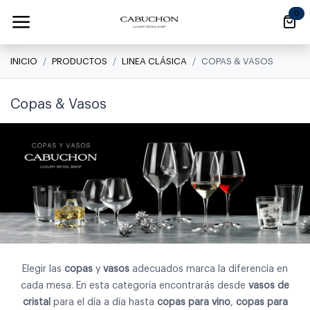
Ir al contenido
0
INICIO
PRODUCTOS
LINEA CLÁSICA
COPAS & VASOS
Copas & Vasos
Elegir las
copas
y
vasos
adecuados marca la diferencia en
cada mesa. En esta categoría encontrarás desde
vasos de
cristal
para el día a día hasta
copas para vino
,
copas para