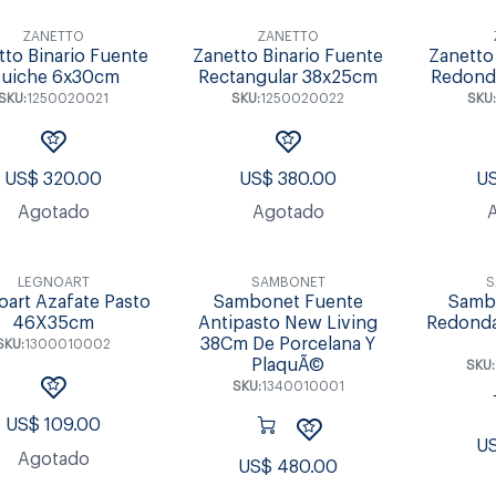
ZANETTO
ZANETTO
tto Binario Fuente
Zanetto Binario Fuente
Zanetto
uiche 6x30cm
Rectangular 38x25cm
Redond
SKU:
1250020021
SKU:
1250020022
SKU:
US$
320.00
US$
380.00
U
Agotado
Agotado
LEGNOART
SAMBONET
S
oart Azafate Pasto
Sambonet Fuente
Samb
46X35cm
Antipasto New Living
Redonda
38Cm De Porcelana Y
SKU:
1300010002
PlaquÃ©
SKU:
SKU:
1340010001
US$
109.00
U
Agotado
US$
480.00