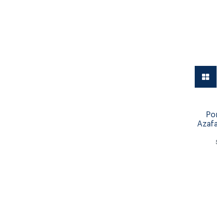
Vajilla
Po
Azafa