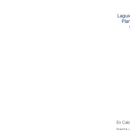
Lagui
Pla
En Cab
hasta 