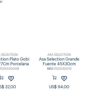
r.
Individuales &
s & Tablas
Accesorios de Mesa
Coctel
Posavasos
 SELECTION
ASA SELECTION
ction Plato Gobi
Asa Selection Grande
27Cm Porcelana
Fuente 45X30cm
1120030008
SKU:
1120030013
S$
32.00
US$
94.00