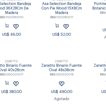
Selection Bandeja
Asa Selection Bandeja
Portme
od 36X28Cm De
Con Pie Wood 15X8Cm
Botani
Madera
Madera
SKU
SKU:
1120080010
SKU:
1120080011
U
US$
46.00
US$
52.00
ZANETTO
ZANETTO
tto Binario Fuente
Zanetto Binario Fuente
Zanett
Oval 40x28cm
Oval 48x38cm
3
SKU:
1250020017
SKU:
1250020018
SKU
US$
380.00
US$
490.00
U
Agotado