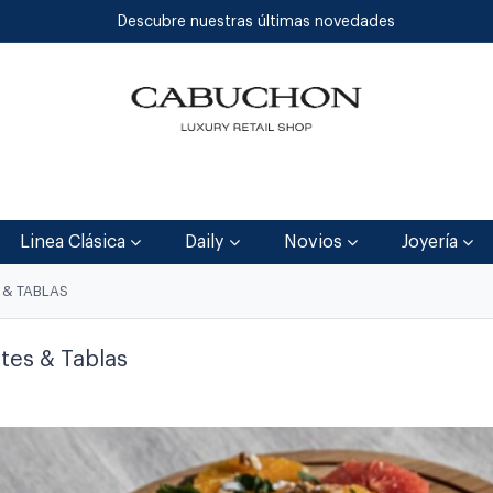
Descubre nuestras últimas novedades
Inicio
Tienda
Blog
Contáctenos
Linea Clásica
Daily
Novios
Joyería
 & TABLAS
tes & Tablas