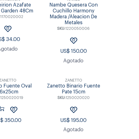
irion Azafate
Nambe Quesera Con
c Garden 48Cm
Cuchillo Harmony
Madera /Aleacion De
:
1170020002
Metales
SKU:
1220050006
S$
34.00
Agotado
US$
150.00
Agotado
ZANETTO
ZANETTO
o Fuente Oval
Zanetto Binario Fuente
6x25cm
Pate 15cm
:
1250020019
SKU:
1250020020
S$
350.00
US$
195.00
Agotado