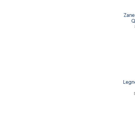
Zane
Q
Legn