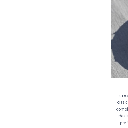
En e
clási
combi
ideal
perf