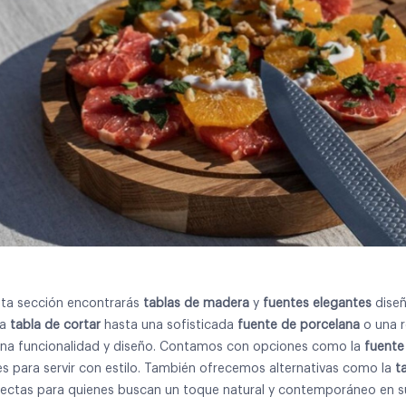
sta sección encontrarás
tablas de madera
y
fuentes elegantes
diseñ
ca
tabla de cortar
hasta una sofisticada
fuente de porcelana
o una r
na funcionalidad y diseño. Contamos con opciones como la
fuente
es para servir con estilo. También ofrecemos alternativas como la
t
ectas para quienes buscan un toque natural y contemporáneo en su