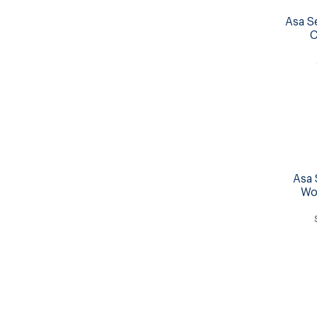
Asa Se
C
Asa 
Wo