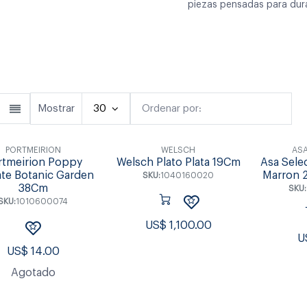
piezas pensadas para dura
Cubiertos
Copas & Vasos
Fuente
Mostrar
30
Ordenar por:
Destacado
PORTMEIRION
WELSCH
ASA
rtmeirion Poppy
Welsch Plato Plata 19Cm
Asa Sele
te Botanic Garden
Marron 
SKU:
1040160020
38Cm
SKU:
SKU:
1010600074
US$
1,100.00
U
US$
14.00
Agotado