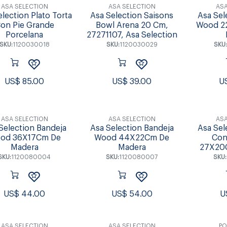
ASA SELECTION
ASA SELECTION
ASA
lection Plato Torta
Asa Selection Saisons
Asa Sel
on Pie Grande
Bowl Arena 20 Cm,
Wood 2
Porcelana
27271107, Asa Selection
SKU:
1120030018
SKU:
1120030029
SKU
US$
85.00
US$
39.00
U
ASA SELECTION
ASA SELECTION
ASA
Selection Bandeja
Asa Selection Bandeja
Asa Sel
od 36X17Cm De
Wood 44X22Cm De
Con
Madera
Madera
27X20
SKU:
1120080004
SKU:
1120080007
SKU:
US$
44.00
US$
54.00
U
ASA SELECTION
ASA SELECTION
PO