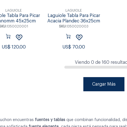
LAGUIOLE
LAGUIOLE
ole Tabla Para Picar
Laguiole Tabla Para Picar
nnomm 45x25cm
Acacia Plandec 36x25cm
SKU:
1350020001
SKU:
1350020003
US$
120.00
US$
70.00
Viendo
0
de
160
resulta
Cargar Más
uchon encuentras
fuentes y tablas
que combinan funcionalidad, dis
una sofisticada
fuente elegante
, cada pieza está pensada para realz