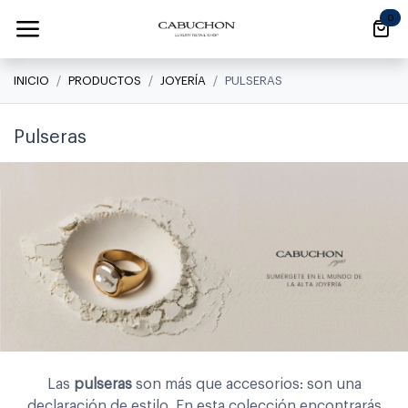
Ir al contenido
0
INICIO
PRODUCTOS
JOYERÍA
PULSERAS
Pulseras
Las
pulseras
son más que accesorios: son una
declaración de estilo. En esta colección encontrarás