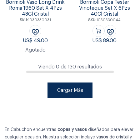
Bormioli Vaso Long Drink
Bormioli Copa Tester
Roma 1960 Set X 4Pzs
Vinoteque Set X 6Pzs
48Cl Cristal
40Cl Cristal
SKU:
1030330031
SKU:
1030330044
US$
49.00
US$
89.00
Agotado
Viendo
0
de
130
resultados
Cargar Más
En Cabuchon encuentras
copas y vasos
diseñados para elevar
cualquier ocasión. Nuestra selección incluye
vasos de cristal
y