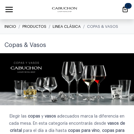
Ir al contenido
0
INICIO
PRODUCTOS
LINEA CLÁSICA
COPAS & VASOS
Copas & Vasos
Elegir las
copas
y
vasos
adecuados marca la diferencia en
cada mesa. En esta categoría encontrarás desde
vasos de
cristal
para el día a día hasta
copas para vino
,
copas para