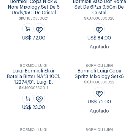
Bormioli Copa Nick &
Bormioli Vaso Dof Roma
Nora Mixology,Set De 6
Set De 6Pzs 9.5Cm De
Unds,15Cl De Cristal
Cristal
SKU:
1030330021
SKU:
1030330028
US$
72.00
US$
84.00
Agotado
BORMIOLI LUIGI
BORMIOLI LUIGI
Luigi Bormioli Elixir
Bormioli Luigi Copa
Botella Bitter NÂ°3 10Cl,
Spritz Mixology Setx6
12274/01, Luigi B.
SKU:
1030330022
SKU:
1030330011
US$
72.00
US$
23.00
Agotado
BORMIOLI LUIGI
BORMIOLI LUIGI