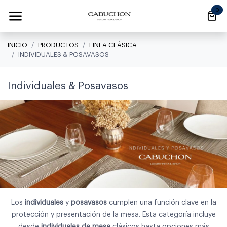
Ir al contenido
0
INICIO
PRODUCTOS
LINEA CLÁSICA
INDIVIDUALES & POSAVASOS
Individuales & Posavasos
Los
individuales
y
posavasos
cumplen una función clave en la
protección y presentación de la mesa. Esta categoría incluye
desde
individuales de mesa
clásicos hasta opciones más