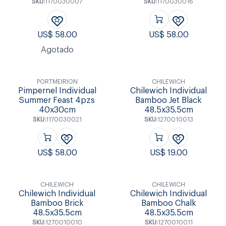
SKU:
1170030007
SKU:
1170030016
US$
58.00
US$
58.00
Agotado
PORTMEIRION
CHILEWICH
Pimpernel Individual
Chilewich Individual
Summer Feast 4pzs
Bamboo Jet Black
40x30cm
48.5x35.5cm
SKU:
1170030021
SKU:
1270010013
US$
58.00
US$
19.00
CHILEWICH
CHILEWICH
Chilewich Individual
Chilewich Individual
Bamboo Brick
Bamboo Chalk
48.5x35.5cm
48.5x35.5cm
SKU:
1270010010
SKU:
1270010011