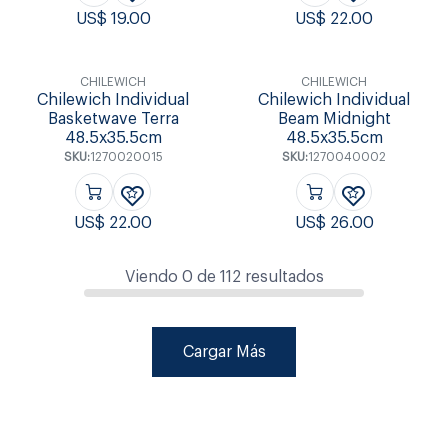
US$
19.00
US$
22.00
CHILEWICH
CHILEWICH
Chilewich Individual
Chilewich Individual
Basketwave Terra
Beam Midnight
48.5x35.5cm
48.5x35.5cm
SKU:
1270020015
SKU:
1270040002
US$
22.00
US$
26.00
Viendo
0
de
112
resultados
Cargar Más