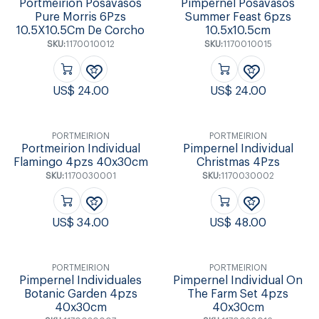
Portmeirion Posavasos
Pimpernel Posavasos
Pure Morris 6Pzs
Summer Feast 6pzs
10.5X10.5Cm De Corcho
10.5x10.5cm
SKU:
1170010012
SKU:
1170010015
US$
24.00
US$
24.00
PORTMEIRION
PORTMEIRION
Portmeirion Individual
Pimpernel Individual
Flamingo 4pzs 40x30cm
Christmas 4Pzs
SKU:
1170030001
SKU:
1170030002
US$
34.00
US$
48.00
PORTMEIRION
PORTMEIRION
Pimpernel Individuales
Pimpernel Individual On
Botanic Garden 4pzs
The Farm Set 4pzs
40x30cm
40x30cm