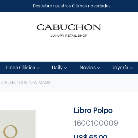
Descubre nuestras últimas novedades
Inicio
Tienda
Blog
Contáctenos
Linea Clásica
Daily
Novios
Joyería
POLPO,BL1003,NEW MAGS
Libro Polpo
1600100009
US$
65.00