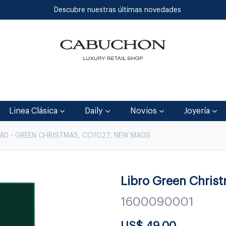
Descubre nuestras últimas novedades
Inicio
Tienda
Blog
Contáctenos
Linea Clásica
Daily
Novios
Joyería
DAD - GREEN CHRISTMAS, CO1027, NEW MAGS
Libro Green Chris
1600090001
US$
49.00