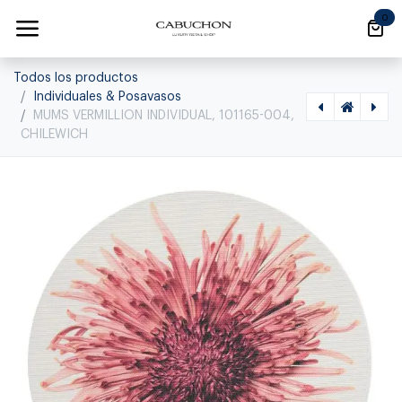
Ir al contenido
0
Todos los productos
Individuales & Posavasos
MUMS VERMILLION INDIVIDUAL, 101165-004,
CHILEWICH
[1270330003] WIGGLE HEATWAVE INDIVIDUAL, 101090-001, CHILEWICH, 101090-001
[1270460003] MUMS PLUM INDIVIDUAL, 101165-003, CHILEWICH, 101165-003