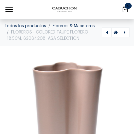
Ir al contenido
0
Todos los productos
Floreros & Maceteros
FLOREROS - COLORED TAUPE FLORERO
18.5CM, 83084208, ASA SELECTION
[1120050001] FLOREROS - AJANA FLORERO AMBER 29CM, 88014009,ASA SELECTION, 88014009
[1120050023] FLOREROS - EASE FLORERO BLACK IRON 32CM, 91032174,ASA SELECTION, 91032174