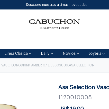
Descubre nuestras últimas novedades
Inicio
Tienda
Blog
Contáctenos
Linea Clásica
Daily
Novios
Joyería
I VASO LONGDRINK AMBER 0.4L,53603009,ASA SELECTION
Asa Selection Vaso
1120010008
US$
19.00